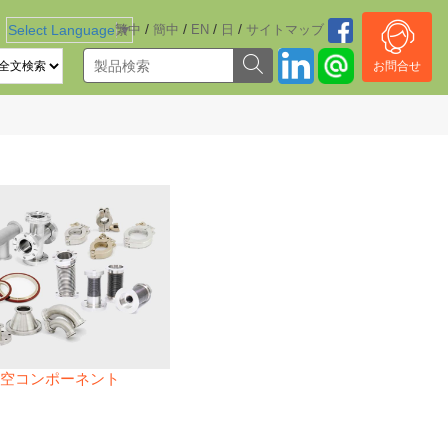
/
/
/
/
Select Language
繁中
▼
簡中
EN
日
サイトマッブ
お問合せ
空コンポーネント