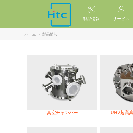
NULL
//
製品情報
サービス
ホーム
›
製品情報
真空チャンバー
UHV超高