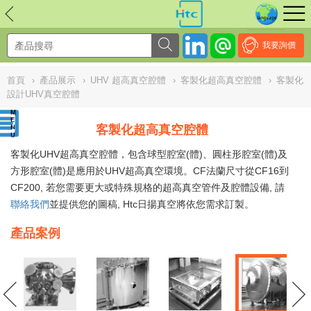
NULL
//
我要詢價
首頁
›
產品展示
›
UHV 超高真空腔體
›
客製化超高真空腔體
›
客製化
設計UHV真空腔體
客製化超高真空腔體
客製化UHV超高真空腔體，包含球型腔室(體)、圓柱形腔室(體)及
方形腔室(體)是應用於UHV超高真空環境。CF法蘭尺寸從CF16到
CF200, 若您需要更大或特殊規格的超高真空管件及腔體設備, 請
聯絡我們
並提供您的圖稿, Htc日揚真空將依您需求訂製。
產品案例