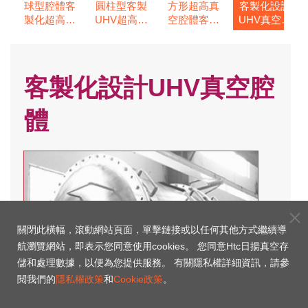
球型腔體客
圓柱型客製
方形超高真
客製化設計
計
製化超高真
UHV超高真
空腔體客製
UHV真空腔
腔體
空腔體
空腔體
化
體
客製化設計UHV真空腔
體
關閉此橫幅，滾動網站頁面，單擊鏈接或以任何其他方式繼續導
航瀏覽網站，即表示您同意使用cookies。 您同意Htc日揚真空存
儲和處理數據，以便為您提供服務。 有關隱私權詳細資訊，請參
閱我們的
隱私權政策
和
Cookie政策
。