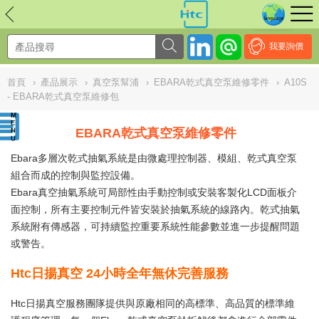
NULL
//
我要詢價
首頁
›
產品展示
›
真空泵幫浦
›
EBARA乾式真空泵維修零件
›
A10S
- EBARA乾式真空泵維修包
EBARA乾式真空泵維修零件
Ebara多層次乾式抽氣系統是由微處理控制器、模組、乾式真空泵
組合而成的控制與監控設備。
Ebara真空抽氣系統可局部性由手動控制或安裝客製化LCD面板介
面控制，所有主要控制元件皆安裝於抽氣系統的線路內。乾式抽氣
系統附有傳感器，可持續監控重要系統性能參數並進一步提醒問題
或警告。
Htc日揚真空 24小時全年無休完善服務
Htc日揚真空服務團隊提供與原廠相同的高標準、高品質的標準維