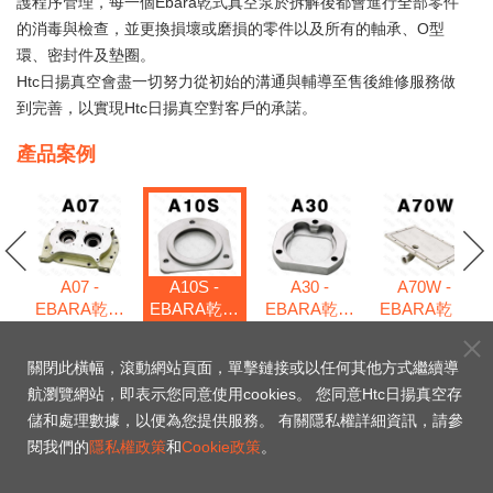
護程序管理，每一個Ebara乾式真空泵於拆解後都會進行全部零件
的消毒與檢查，並更換損壞或磨損的零件以及所有的軸承、O型
環、密封件及墊圈。
Htc日揚真空會盡一切努力從初始的溝通與輔導至售後維修服務做
到完善，以實現Htc日揚真空對客戶的承諾。
產品案例
A07 -
A10S -
A30 -
A70W -
EBARA乾式
EBARA乾式
EBARA乾式
EBARA乾式
式
真空泵維修
真空泵維修
真空泵維修
真空泵維修
包
包
包
包
包
關閉此橫幅，滾動網站頁面，單擊鏈接或以任何其他方式繼續導
航瀏覽網站，即表示您同意使用cookies。 您同意Htc日揚真空存
A10S - EBARA乾式真
儲和處理數據，以便為您提供服務。 有關隱私權詳細資訊，請參
閱我們的
隱私權政策
和
Cookie政策
。
空泵維修包