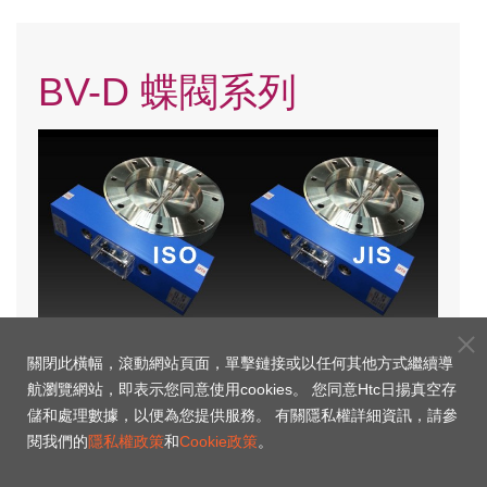
BV-D 蝶閥系列
BV-ISO-AXOD
BV-JIS-AXOD
關閉此橫幅，滾動網站頁面，單擊鏈接或以任何其他方式繼續導
航瀏覽網站，即表示您同意使用cookies。 您同意Htc日揚真空存
儲和處理數據，以便為您提供服務。 有關隱私權詳細資訊，請參
閱我們的
隱私權政策
和
Cookie政策
。
有任何相關真空需求或問題，歡迎
聯繫我們
，Htc日揚真空