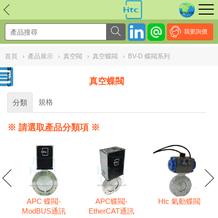
NULL
//
我要詢價
首頁
›
產品展示
›
真空閥
›
真空蝶閥
›
BV-D 蝶閥系列
真空蝶閥
規格
分類
※ 請選取產品分類項 ※
APC 蝶閥-
APC蝶閥-
Htc 氣動蝶閥
系列
ModBUS通訊
EtherCAT通訊