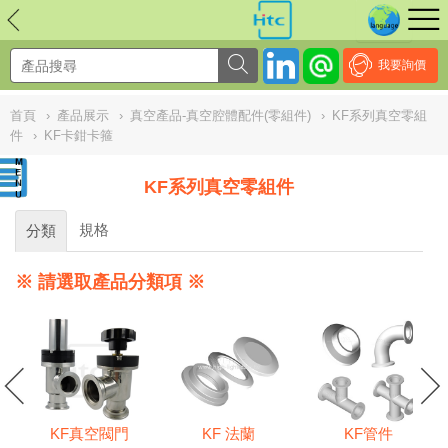
NULL
//
我要詢價
首頁
›
產品展示
›
真空產品-真空腔體配件(零組件)
›
KF系列真空零組
件
›
KF卡鉗卡箍
KF系列真空零組件
規格
分類
※ 請選取產品分類項 ※
KF真空閥門
KF 法蘭
KF管件