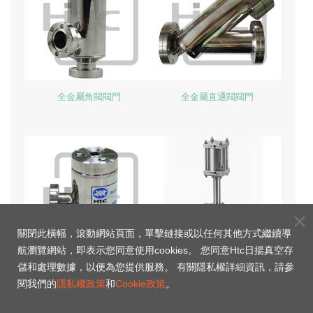
全金屬角閥閥門
全金屬直通閥閥門
關閉此橫幅，滾動網站頁面，單擊鏈接或以任何其他方式繼續導
航瀏覽網站，即表示您同意使用cookies。 您同意Htc日揚真空存
儲和處理數據，以便為您提供服務。 有關隱私權詳細資訊，請參
迷你型全金屬閥門
CF150 氣動全金屬閘閥
閱我們的
隱私權政策
和
Cookie政策
。