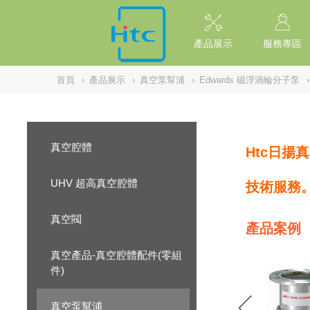
NULL
//
產品展示
服務專區
首頁
›
產品展示
›
真空泵幫浦
›
Edwards 磁浮渦輪分子泵
›
真空腔體
Htc日揚
UHV 超高真空腔體
技術服務
真空閥
產品案例
真空產品-真空腔體配件(零組
件)
真空泵幫浦