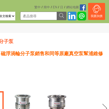
/
/
/
/
繁中
簡中
EN
日
網站地圖
我要詢價
輪分子泵
rds 磁浮渦輪分子泵銷售和同等原廠真空泵幫浦維修