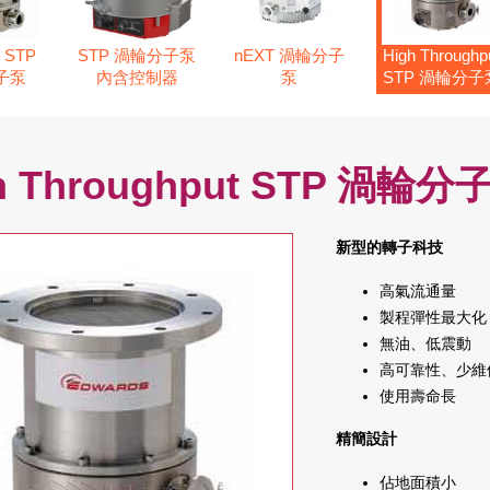
STP
STP 渦輪分子泵
nEXT 渦輪分子
High Throughp
子泵
內含控制器
泵
STP 渦輪分子
h Throughput STP 渦輪分
新型的轉子科技
高氣流通量
製程彈性最大化
無油、低震動
高可靠性、少維
使用壽命長
精簡設計
佔地面積小