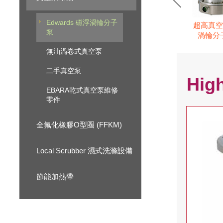
Edwards 磁浮渦輪分子
超高真空 
泵
渦輪分
無油渦卷式真空泵
二手真空泵
Hig
EBARA乾式真空泵維修
零件
全氟化橡膠O型圈 (FFKM)
Local Scrubber 濕式洗滌設備
節能加熱帶