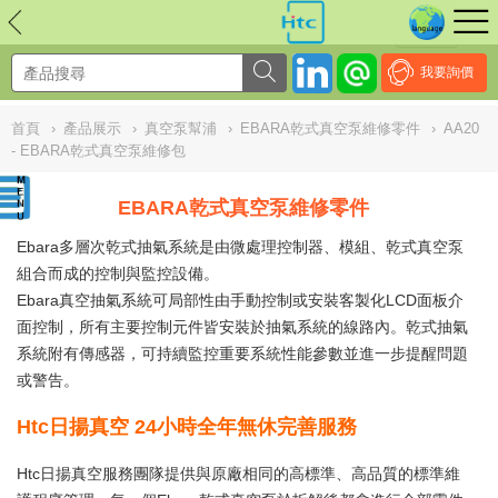
NULL
//
我要詢價
首頁
›
產品展示
›
真空泵幫浦
›
EBARA乾式真空泵維修零件
›
AA20
- EBARA乾式真空泵維修包
EBARA乾式真空泵維修零件
Ebara多層次乾式抽氣系統是由微處理控制器、模組、乾式真空泵
組合而成的控制與監控設備。
Ebara真空抽氣系統可局部性由手動控制或安裝客製化LCD面板介
面控制，所有主要控制元件皆安裝於抽氣系統的線路內。乾式抽氣
系統附有傳感器，可持續監控重要系統性能參數並進一步提醒問題
或警告。
Htc日揚真空 24小時全年無休完善服務
Htc日揚真空服務團隊提供與原廠相同的高標準、高品質的標準維