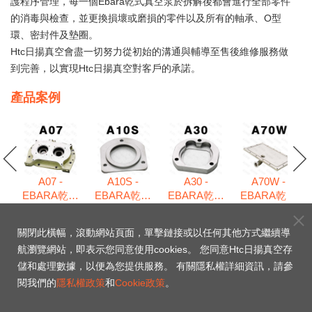
護程序管理，每一個Ebara乾式真空泵於拆解後都會進行全部零件
的消毒與檢查，並更換損壞或磨損的零件以及所有的軸承、O型
環、密封件及墊圈。
Htc日揚真空會盡一切努力從初始的溝通與輔導至售後維修服務做
到完善，以實現Htc日揚真空對客戶的承諾。
產品案例
A07 -
A10S -
A30 -
A70W -
EBARA乾式
EBARA乾式
EBARA乾式
EBARA乾式
式
真空泵維修
真空泵維修
真空泵維修
真空泵維修
包
包
包
包
包
關閉此橫幅，滾動網站頁面，單擊鏈接或以任何其他方式繼續導
航瀏覽網站，即表示您同意使用cookies。 您同意Htc日揚真空存
AA20 - EBARA乾式真
儲和處理數據，以便為您提供服務。 有關隱私權詳細資訊，請參
閱我們的
隱私權政策
和
Cookie政策
。
空泵維修包