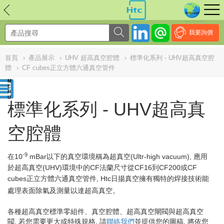
NULL
//
我要詢價
首頁
›
產品展示
›
UHV 超高真空腔體
›
標準化系列 - UHV超高真空腔
體
›
CF cubes正立方體六通真空管件
標準化系列 - UHV超高真
空腔體
-9
在10
mBar以下的真空環境稱為超真空(Ultr-high vacuum),
應用
於超高真空(UHV)環境中的CF法蘭尺寸從CF16到CF200或CF
cubes正立方體六通真空管件, Htc日揚真空擁有
獨特的焊接技術能
處理表面除氣及測量以達
超高真空。
各種超高真空標準零組件、真空腔體、超高真空閘閥與超高真空
閥, 若您需要更大或特殊規格, 請
聯絡我們
並提供您的圖稿, 將依您