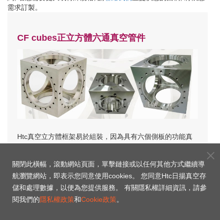
需求訂製。
CF cubes正立方體六通真空管件
Htc
真空立方體框架易於組裝，因為具有六個側板的功能真
空室可以根據您的真空泵送或穿通要求進行修改。
關閉此橫幅，滾動網站頁面，單擊鏈接或以任何其他方式繼續導
航瀏覽網站，即表示您同意使用cookies。 您同意Htc日揚真空存
儲和處理數據，以便為您提供服務。 有關隱私權詳細資訊，請參
閱我們的
隱私權政策
和
Cookie政策
。