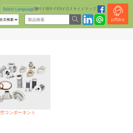
/
/
/
/
Select Language
繁中
▼
簡中
EN
日
サイトマッブ
お問合せ
空コンポーネント