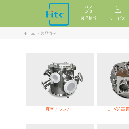
NULL
//
製品情報
サービス
ホーム
›
製品情報
真空チャンバー
UHV超高