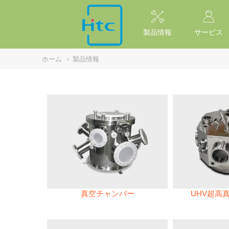
NULL
//
製品情報
サービス
ホーム
›
製品情報
真空チャンバー
UHV超高