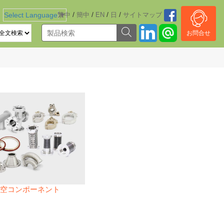
/
/
/
/
Select Language
繁中
▼
簡中
EN
日
サイトマッブ
お問合せ
空コンポーネント