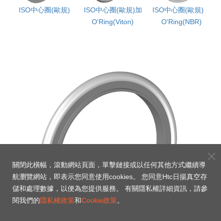
加
ISO中心圈(歐規)
ISO中心圈(歐規)加
ISO中心圈(歐規)加
外圈
O'Ring(Viton)
O'Ring(NBR)
關閉此橫幅，滾動網站頁面，單擊鏈接或以任何其他方式繼續導
航瀏覽網站，即表示您同意使用cookies。 您同意Htc日揚真空存
儲和處理數據，以便為您提供服務。 有關隱私權詳細資訊，請參
閱我們的
隱私權政策
和
Cookie政策
。