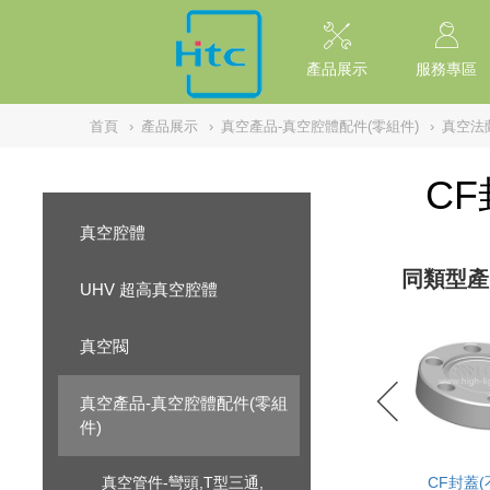
NULL
//
產品展示
服務專區
首頁
›
產品展示
›
真空產品-真空腔體配件(零組件)
›
真空法
CF
真空腔體
同類型產
UHV 超高真空腔體
真空閥
真空產品-真空腔體配件(零組
件)
真空管件-彎頭,T型三通,
CF封蓋(