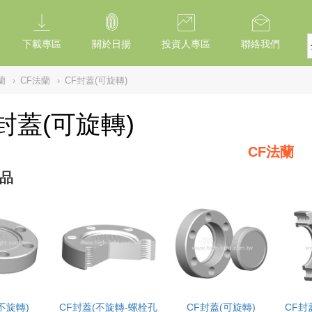
下載專區
關於日揚
投資人專區
聯絡我們
蘭
›
CF法蘭
›
CF封蓋(可旋轉)
封蓋(可旋轉)
CF法蘭
品
不旋轉)
CF封蓋(不旋轉-螺栓孔
CF封蓋(可旋轉)
CF封