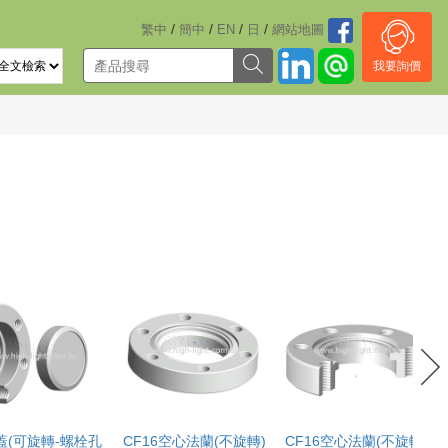
/
/
/
/
繁中
簡中
EN
日
網站地圖
我要詢價
蓋(可旋轉-螺栓孔
CF16空心法蘭(不旋轉)
CF16空心法蘭(不旋轉-