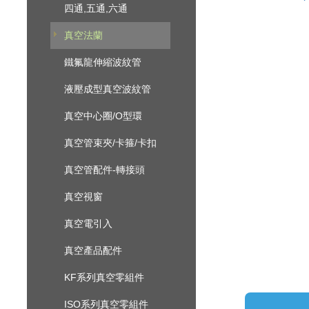
四通,五通,六通
真空法蘭
鐵氟龍伸縮波紋管
液壓成型真空波紋管
真空中心圈/O型環
真空管束夾/卡箍/卡扣
真空管配件-轉接頭
真空視窗
真空電引入
真空產品配件
KF系列真空零組件
ISO系列真空零組件