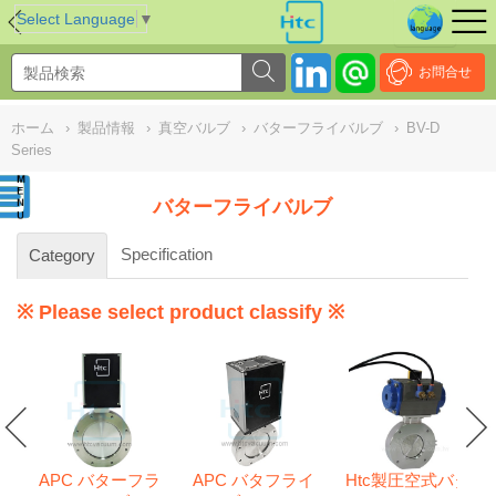
NULL
//
Select Language
▼
お問合せ
ホーム
›
製品情報
›
真空バルブ
›
バターフライバルブ
›
BV-D
Series
バターフライバルブ
Specification
Category
※ Please select product classify ※
APC バターフラ
APC バタフライ
Htc製圧空式バタ
s