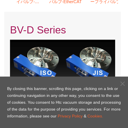
イバルブ-
バルブ-EtherCAT
ーフライバルブ
ModBUS
BV-D Series
By closing this banner, scrolling this page, clicking on a link or
continuing navigation in any other way, you consent to the use
BV-ISO-AXOD
BV-JIS-AXOD
of cookies. You consent to Htc vacuum storage and processing
of the data for the purpose of providing you services. For more
information, please see our
Privacy Policy
&
Cookies.