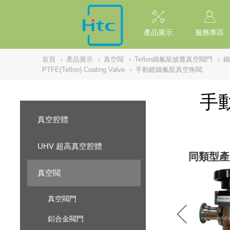
NULL
//
產品展示
服務專區
首頁
›
產品展示
›
真空閥
›
Teflon鐵氟龍披覆真空閥門
›
鐵
PTFE(Teflon) Coating Valve
›
手動鍍鐵氟龍真空角閥
手
真空腔體
UHV 超高真空腔體
同類型產
真空閥
真空閥門
鋁合金閥門