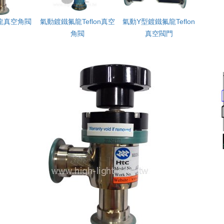
龍真空角閥
氣動鍍鐵氟龍Teflon真空
氣動Y型鍍鐵氟龍Teflon
角閥
真空閥門