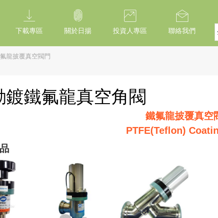
下載專區
關於日揚
投資人專區
聯絡我們
氟龍披覆真空閥門
動鍍鐵氟龍真空角閥
鐵氟龍披覆真空
PTFE(Teflon) Coati
品