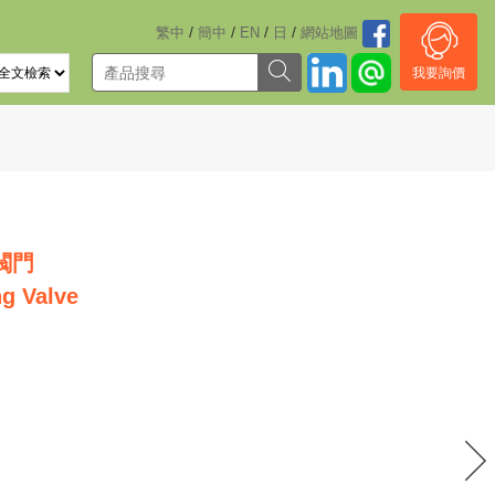
/
/
/
/
繁中
簡中
EN
日
網站地圖
我要詢價
閥門
ng Valve