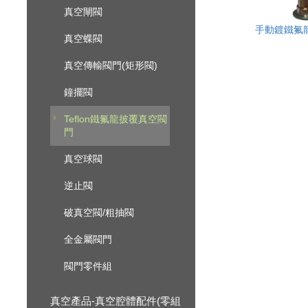
真空閘閥
手動鍍鐵氟
真空蝶閥
真空傳輸閥門(矩形閥)
鐘擺閥
Teflon鐵氟龍披覆真空閥
門
真空球閥
逆止閥
破真空閥/粗抽閥
全金屬閥門
閥門零件組
真空產品-真空腔體配件(零組