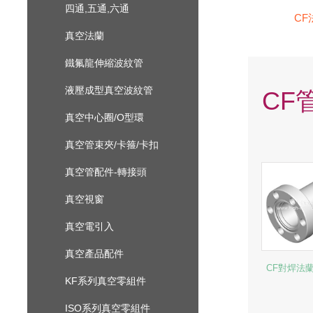
四通,五通,六通
CF
真空法蘭
鐵氟龍伸縮波紋管
液壓成型真空波紋管
CF
真空中心圈/O型環
真空管束夾/卡箍/卡扣
真空管配件-轉接頭
真空視窗
真空電引入
真空產品配件
CF對焊法
KF系列真空零組件
ISO系列真空零組件