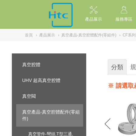
NULL
//
產品展示
服務專區
首頁
›
產品展示
›
真空產品-真空腔體配件(零組件)
›
CF系
真空腔體
分類
UHV 超高真空腔體
※ 請選取
真空閥
真空產品-真空腔體配件(零組
件)
真空管件-彎頭,T型三通,