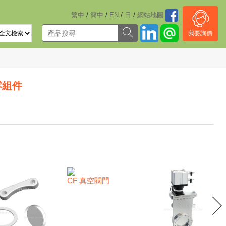
/
/
/
/
繁中
簡中
EN
日
網站地圖
我要詢價
零組件
CF 真空閥門