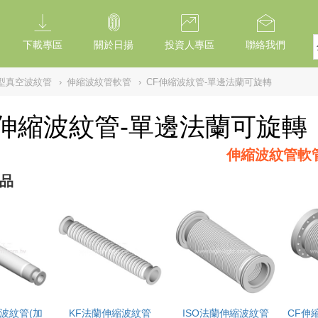
下載專區
關於日揚
投資人專區
聯絡我們
型真空波紋管
›
伸縮波紋管軟管
›
CF伸縮波紋管-單邊法蘭可旋轉
F伸縮波紋管-單邊法蘭可旋轉
伸縮波紋管軟
品
波紋管(加
KF法蘭伸縮波紋管
ISO法蘭伸縮波紋管
CF伸