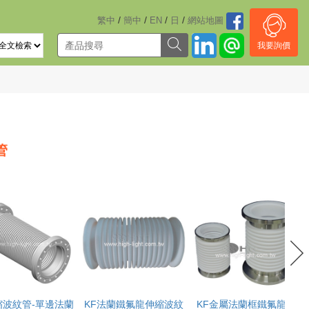
/
/
/
/
繁中
簡中
EN
日
網站地圖
我要詢價
管
縮波紋管-單邊法蘭
KF法蘭鐵氟龍伸縮波紋
KF金屬法蘭框鐵氟龍伸