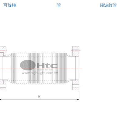
可旋轉
管
縮波紋管