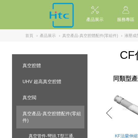
NULL
//
產品展示
服務專區
首頁
›
產品展示
›
真空產品-真空腔體配件(零組件)
›
液壓成
C
真空腔體
同類型產
UHV 超高真空腔體
真空閥
真空產品-真空腔體配件(零組
件)
真空管件-彎頭,T型三通,
KF法蘭伸縮