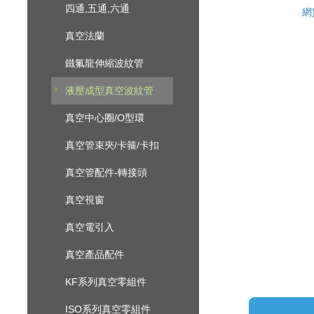
四通,五通,六通
網
真空法蘭
鐵氟龍伸縮波紋管
液壓成型真空波紋管
真空中心圈/O型環
真空管束夾/卡箍/卡扣
真空管配件-轉接頭
真空視窗
真空電引入
真空產品配件
KF系列真空零組件
ISO系列真空零組件