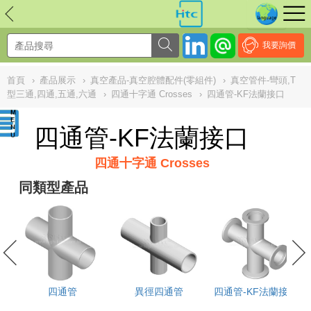
NULL
//
我要詢價
首頁
›
產品展示
›
真空產品-真空腔體配件(零組件)
›
真空管件-彎頭,T
型三通,四通,五通,六通
›
四通十字通 Crosses
›
四通管-KF法蘭接口
四通管-KF法蘭接口
四通十字通 Crosses
同類型產品
接
四通管
異徑四通管
四通管-KF法蘭接口