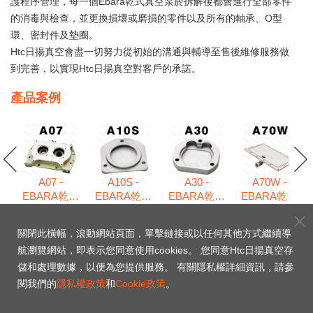
護程序管理，每一個Ebara乾式真空泵於拆解後都會進行全部零件
的消毒與檢查，並更換損壞或磨損的零件以及所有的軸承、O型
環、密封件及墊圈。
Htc日揚真空會盡一切努力從初始的溝通與輔導至售後維修服務做
到完善，以實現Htc日揚真空對客戶的承諾。
產品案例
A07 -
A10S -
A30 -
A70W -
EBARA乾式
EBARA乾式
EBARA乾式
EBARA乾式
式
真空泵維修
真空泵維修
真空泵維修
真空泵維修
包
包
包
包
包
關閉此橫幅，滾動網站頁面，單擊鏈接或以任何其他方式繼續導
航瀏覽網站，即表示您同意使用cookies。 您同意Htc日揚真空存
A150W - EBARA乾式
儲和處理數據，以便為您提供服務。 有關隱私權詳細資訊，請參
閱我們的
隱私權政策
和
Cookie政策
。
真空泵維修包