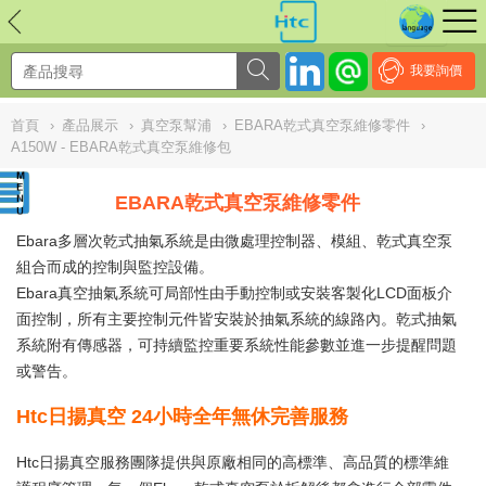
NULL
//
我要詢價
首頁
›
產品展示
›
真空泵幫浦
›
EBARA乾式真空泵維修零件
›
A150W - EBARA乾式真空泵維修包
EBARA乾式真空泵維修零件
Ebara多層次乾式抽氣系統是由微處理控制器、模組、乾式真空泵
組合而成的控制與監控設備。
Ebara真空抽氣系統可局部性由手動控制或安裝客製化LCD面板介
面控制，所有主要控制元件皆安裝於抽氣系統的線路內。乾式抽氣
系統附有傳感器，可持續監控重要系統性能參數並進一步提醒問題
或警告。
Htc日揚真空 24小時全年無休完善服務
Htc日揚真空服務團隊提供與原廠相同的高標準、高品質的標準維