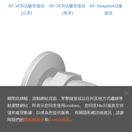
頭
KF-VCR法蘭管接頭
KF-VCR法蘭管接頭
KF-Swagelok法蘭管
(公牙)
(母牙)
接頭
關閉此橫幅，滾動網站頁面，單擊鏈接或以任何其他方式繼續導
航瀏覽網站，即表示您同意使用cookies。 您同意Htc日揚真空存
儲和處理數據，以便為您提供服務。 有關隱私權詳細資訊，請參
閱我們的
隱私權政策
和
Cookie政策
。