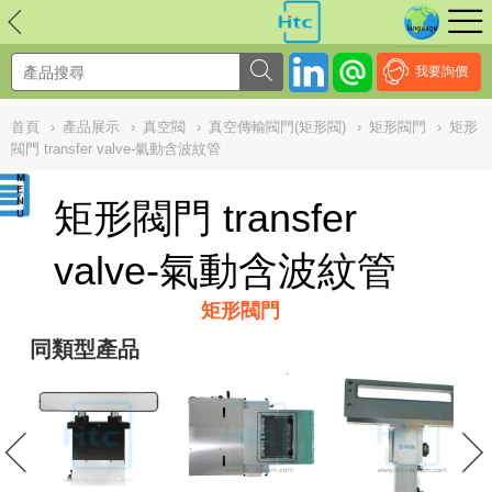
NULL
//
我要詢價
首頁
›
產品展示
›
真空閥
›
真空傳輸閥門(矩形閥)
›
矩形閥門
›
矩形
閥門 transfer valve-氣動含波紋管
矩形閥門 transfer
valve-氣動含波紋管
矩形閥門
同類型產品