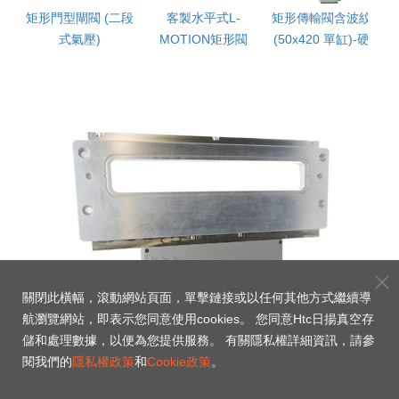
矩形門型閘閥 (二段
客製水平式L-
矩形傳輸閥含波紋管
式氣壓)
MOTION矩形閥
(50x420 單缸)-硬陽
關閉此橫幅，滾動網站頁面，單擊鏈接或以任何其他方式繼續導
航瀏覽網站，即表示您同意使用cookies。 您同意Htc日揚真空存
儲和處理數據，以便為您提供服務。 有關隱私權詳細資訊，請參
閱我們的
隱私權政策
和
Cookie政策
。