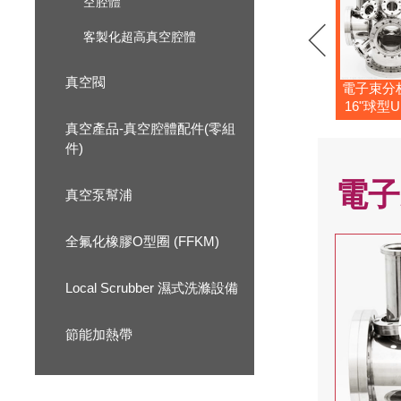
空腔體
客製化超高真空腔體
真空閥
電子束分
16"球型
高真空
真空產品-真空腔體配件(零組
件)
電子
真空泵幫浦
全氟化橡膠O型圈 (FFKM)
Local Scrubber 濕式洗滌設備
節能加熱帶