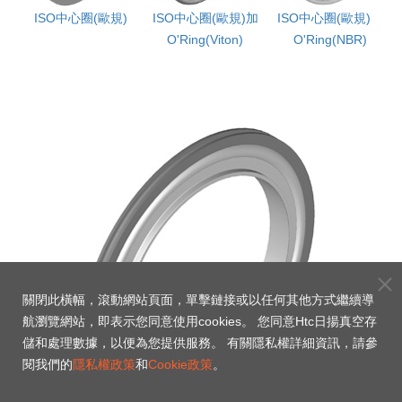
加
ISO中心圈(歐規)
ISO中心圈(歐規)加
ISO中心圈(歐規)加
外圈
O'Ring(Viton)
O'Ring(NBR)
關閉此橫幅，滾動網站頁面，單擊鏈接或以任何其他方式繼續導
航瀏覽網站，即表示您同意使用cookies。 您同意Htc日揚真空存
儲和處理數據，以便為您提供服務。 有關隱私權詳細資訊，請參
閱我們的
隱私權政策
和
Cookie政策
。