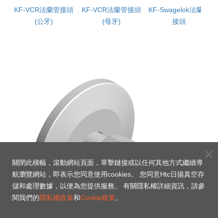
頭
KF-VCR法蘭管接頭
KF-VCR法蘭管接頭
KF-Swagelok法蘭管
(公牙)
(母牙)
接頭
關閉此橫幅，滾動網站頁面，單擊鏈接或以任何其他方式繼續導
航瀏覽網站，即表示您同意使用cookies。 您同意Htc日揚真空存
儲和處理數據，以便為您提供服務。 有關隱私權詳細資訊，請參
閱我們的
隱私權政策
和
Cookie政策
。