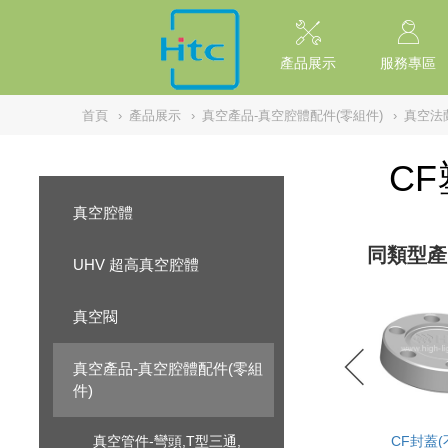
NULL
//
產品展示
服務專區
首頁
›
產品展示
›
真空產品-真空腔體配件(零組件)
›
真空法
C
真空腔體
同類型產
UHV 超高真空腔體
真空閥
真空產品-真空腔體配件(零組
件)
真空管件-彎頭,T型三通,
CF封蓋(