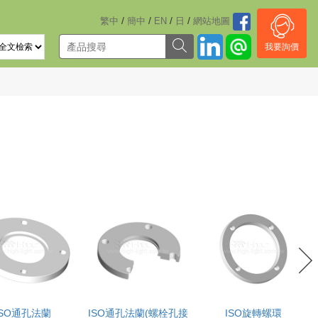
/
/
/
/
繁中
簡中
EN
日
網站地圖
我要詢價
ISO通孔法蘭
ISO通孔法蘭(螺栓孔接
ISO旋轉螺環