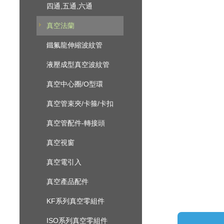
四通,五通,六通
真空法蘭
鐵氟龍伸縮波紋管
液壓成型真空波紋管
真空中心圈/O型環
真空管束夾/卡箍/卡扣
真空管配件-轉接頭
真空視窗
真空電引入
真空產品配件
KF系列真空零組件
ISO系列真空零組件