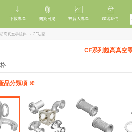
下載專區
關於日揚
投資人專區
聯絡我們
列超高真空零組件
›
CF法蘭
CF系列超高真空
規格
產品分類項 ※