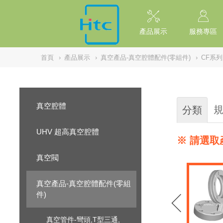
NULL
//
產品展示
服務專區
首頁
›
產品展示
›
真空產品-真空腔體配件(零組件)
›
CF系
真空腔體
分類
UHV 超高真空腔體
※ 請選取
真空閥
真空產品-真空腔體配件(零組
件)
真空管件-彎頭,T型三通,