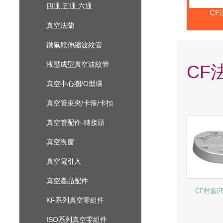
四通,五通,六通
CF
真空法蘭
鐵氟龍伸縮波紋管
液壓成型真空波紋管
CF
真空中心圈/O型環
真空管束夾/卡箍/卡扣
真空管配件-轉接頭
真空視窗
真空電引入
真空產品配件
CF封蓋(
KF系列真空零組件
ISO系列真空零組件