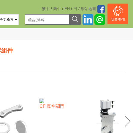
/
/
/
/
繁中
簡中
EN
日
網站地圖
我要詢價
零組件
CF 真空閥門