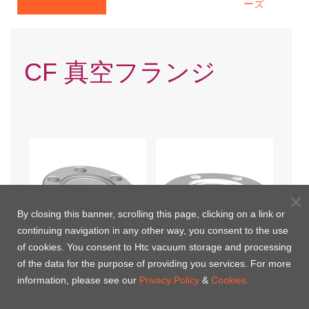
ーズ
CF 真空フランジ
By closing this banner, scrolling this page, clicking on a link or
continuing navigation in any other way, you consent to the use
of cookies. You consent to Htc vacuum storage and processing
of the data for the purpose of providing you services. For more
CFブランク（回転不能）
CFブランク（回転不能-タ
information, please see our
Privacy Policy
&
Cookies.
ップボルト穴）