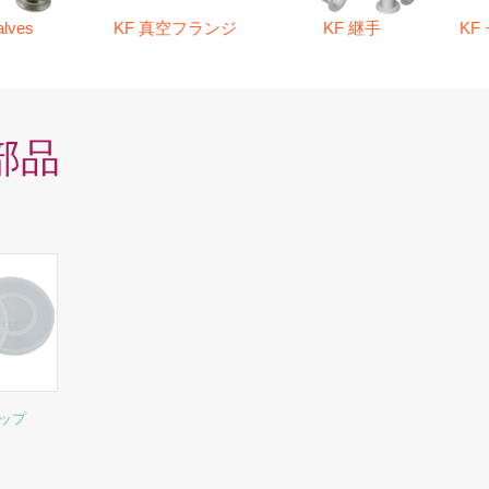
alves
KF 真空フランジ
KF 継手
KF
 部品
ャップ