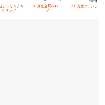
 センタリング＆
KF 真空金属ベロー
KF 真空クランプ
Ｏリング
ズ