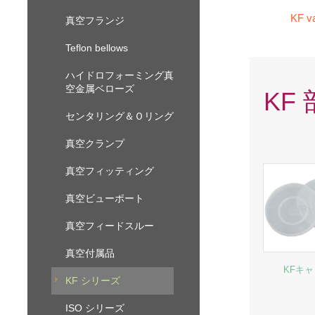
KF v
真空フランジ
Teflon bellows
ハイドロフォーミング真
空金属ベローズ
KF
センタリング＆Ｏリング
真空クランプ
真空フィッティング
真空ビューポート
真空フィードスルー
真空付属品
KFキ
KF シリーズ
ISO シリーズ