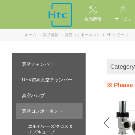
NULL
//
製品情報
サービス
ホーム
›
製品情報
›
真空コンポーネント
›
KF シリーズ
›
真空チャンバー
Category
UHV超高真空チャンバー
※ Please 
真空バルブ
真空コンポーネント
エルボ/チーズ/クロスタ
イプ/キューブ