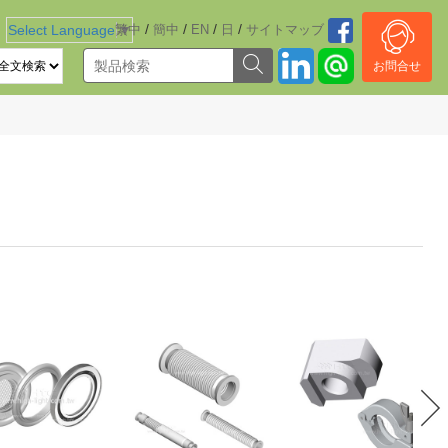
/
/
/
/
Select Language
繁中
▼
簡中
EN
日
サイトマッブ
お問合せ