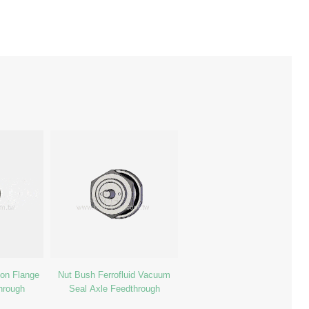
Non Flange
Nut Bush Ferrofluid Vacuum
through
Seal Axle Feedthrough