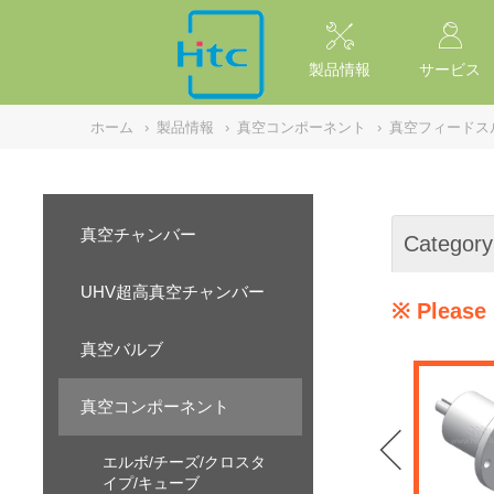
NULL
//
製品情報
サービス
ホーム
›
製品情報
›
真空コンポーネント
›
真空フィードス
真空チャンバー
Category
UHV超高真空チャンバー
※ Please 
真空バルブ
真空コンポーネント
エルボ/チーズ/クロスタ
イプ/キューブ