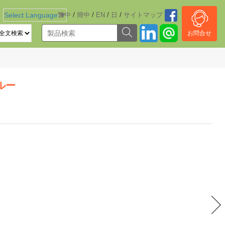
/
/
/
/
Select Language
繁中
▼
簡中
EN
日
サイトマッブ
お問合せ
ルー