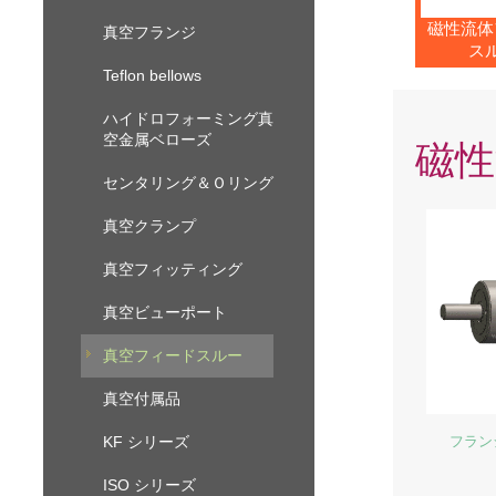
磁性流体
真空フランジ
ス
Teflon bellows
ハイドロフォーミング真
空金属ベローズ
磁性
センタリング＆Ｏリング
真空クランプ
真空フィッティング
真空ビューポート
真空フィードスルー
真空付属品
KF シリーズ
フラン
ISO シリーズ