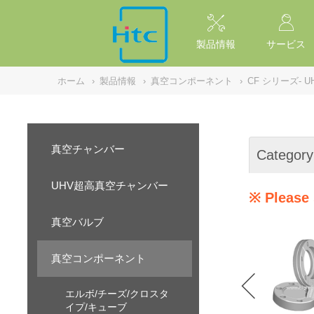
NULL
//
製品情報
サービス
ホーム
›
製品情報
›
真空コンポーネント
›
CF シリーズ- 
真空チャンバー
Category
UHV超高真空チャンバー
※ Please 
真空バルブ
真空コンポーネント
エルボ/チーズ/クロスタ
イプ/キューブ