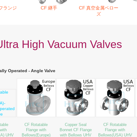
空フランジ
CF 継手
CF 真空金属ベロー
ズ
ltra High Vacuum Valves
ly Operated - Angle Valve
table
CF Rotatable
Copper Seal
CF Rotatable
with
Flange with
Bonnet CF Flange
Flange with
SA) UHV
Bellows(Europe)
with Bellows UHV
Bellows(USA) UHV