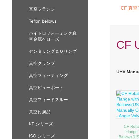
CF 真
真空フランジ
Teflon bellows
ハイドロフォーミング真
空金属ベローズ
CF U
センタリング＆Ｏリング
真空クランプ
UHV Manual
真空フィッティング
真空ビューポート
真空フィードスルー
真空付属品
KF シリーズ
CF Rota
Flange 
ISO シリーズ
Bellows(U