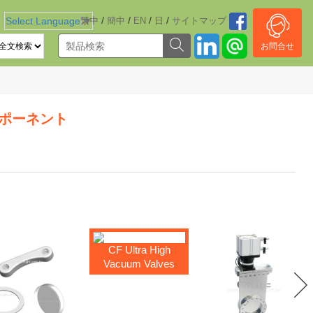
/
/
/
/
Select Language
繁中
▼
簡中
EN
日
サイトマッブ
お問合せ
コンポーネント
CF Ultra High
Vacuum Valves