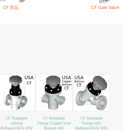
CF 部品
CF Gate Valve
CF Rotatable
CF Rotatable
CF Rotatable
without
Flange Copper Seal
Flange with
Bellows(USA) UHV
Bonnet with
Bellows(USA) UHV