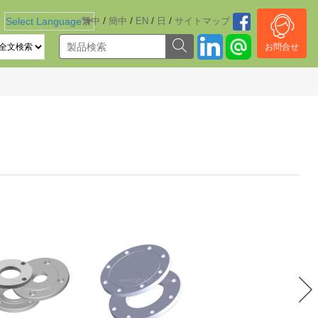
/
/
/
/
Select Language
繁中
▼
簡中
EN
日
サイトマッブ
お問合せ
ジ