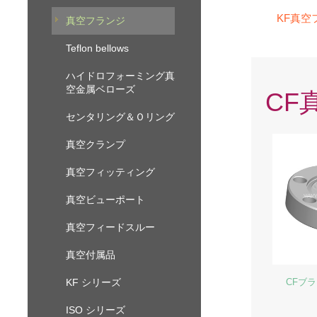
KF真空
真空フランジ
Teflon bellows
ハイドロフォーミング真
空金属ベローズ
CF
センタリング＆Ｏリング
真空クランプ
真空フィッティング
真空ビューポート
真空フィードスルー
真空付属品
KF シリーズ
CFブ
ISO シリーズ