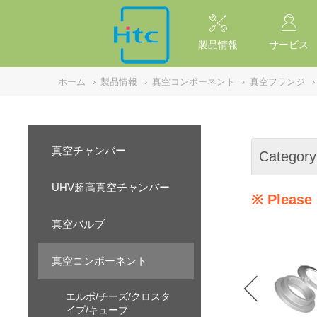
NULL
//
製品情報
サービス
ホーム
›
製品情報
›
真空コンポーネント
›
真空フランジ
›
真空チャンバー
Category
UHV超高真空チャンバー
※ Please 
真空バルブ
真空コンポーネント
エルボ/チーズ/クロスタ
イプ/キューブ