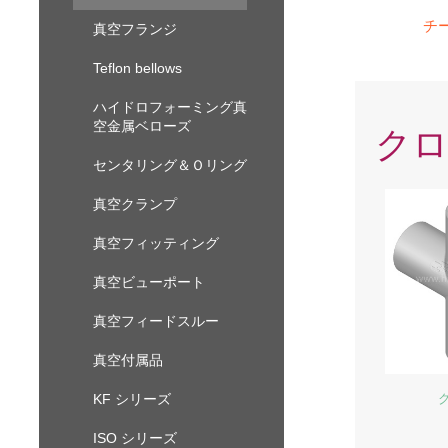
チ
真空フランジ
Teflon bellows
ハイドロフォーミング真
空金属ベローズ
ク
センタリング＆Ｏリング
真空クランプ
真空フィッティング
真空ビューポート
真空フィードスルー
真空付属品
KF シリーズ
ISO シリーズ