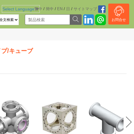
/
/
/
/
Select Language
繁中
▼
簡中
EN
日
サイトマッブ
お問合せ
イプ/キューブ