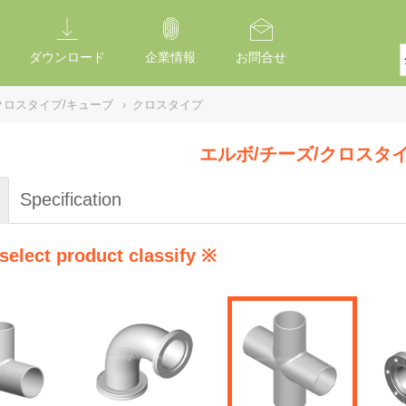
ダウンロード
企業情報
お問合せ
クロスタイプ/キューブ
›
クロスタイプ
エルボ/チーズ/クロスタ
Specification
select product classify ※