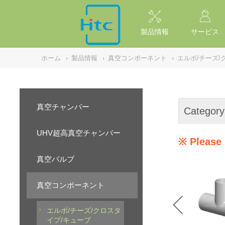
NULL
//
製品情報
サービス
ホーム
›
製品情報
›
真空コンポーネント
›
エルボ/チーズ/
真空チャンバー
Category
UHV超高真空チャンバー
※ Please 
真空バルブ
真空コンポーネント
エルボ/チーズ/クロスタ
イプ/キューブ