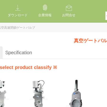
ダウンロード
企業情報
お問合せ
真空高速閉鎖ゲートバルブ
真空ゲートバ
Specification
select product classify ※