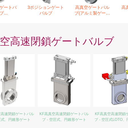
ゲートバ
3ポジションゲート
高真空ゲートバル
高
ブ
バルブ
ブ(アルミ製ゲート
塗布無し)
弁体)
空高速閉鎖ゲートバルブ
空高速閉鎖ゲートバル
KF高真空高速閉鎖ゲートバル
KF高真空高速閉鎖
空圧式、円錐形ゲート
ブ - 空圧式、円錐形ゲート
ブ - 空圧式LOTO
ト