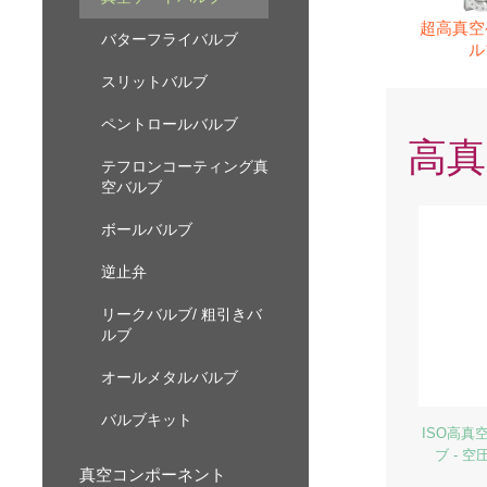
超高真空
バターフライバルブ
ル
(潤滑油
スリットバルブ
ペントロールバルブ
高真
テフロンコーティング真
空バルブ
ボールバルブ
逆止弁
リークバルブ/ 粗引きバ
ルブ
オールメタルバルブ
バルブキット
ISO高真
ブ - 
真空コンポーネント