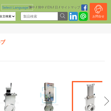
/
/
/
/
Select Language
繁中
▼
簡中
EN
日
サイトマッブ
お問合せ
ルブ