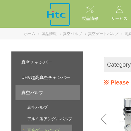
NULL
//
製品情報
サービス
ホーム
›
製品情報
›
真空バルブ
›
真空ゲートバルブ
›
高
真空チャンバー
Category
UHV超高真空チャンバー
※ Please 
真空バルブ
真空バルブ
アルミ製アングルバルブ
真空ゲートバルブ