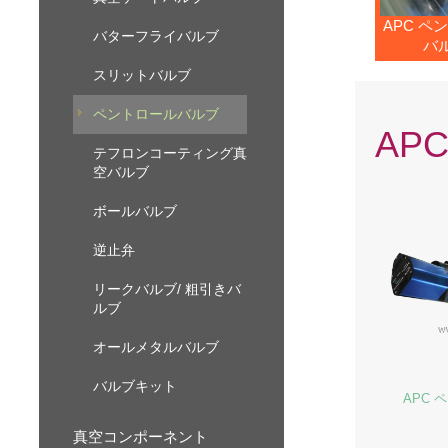
APC ペ
バターフライバルブ
バ
スリットバルブ
ペントロールバルブ
AP
テフロンコーティング真
空バルブ
ボールバルブ
逆止弁
リークバルブ/ 粗引きバ
ルブ
オールメタルバルブ
バルブキット
APC
真空コンポーネント