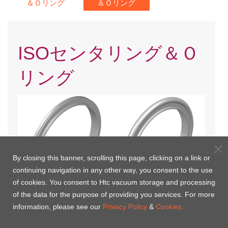
＆Ｏリング
＆Ｏリング
ISOセンタリング＆Ｏ
リング
By closing this banner, scrolling this page, clicking on a link or
continuing navigation in any other way, you consent to the use
of cookies. You consent to Htc vacuum storage and processing
of the data for the purpose of providing you services. For more
ISOセンタリング(EU)
ISOセンタリング＆Ｏリング-
information, please see our
Privacy Policy
&
Cookies.
Viton(EU)