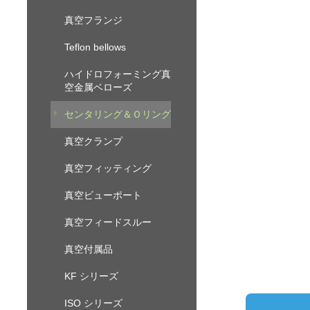
真空フランジ
Teflon bellows
ハイドロフォーミング真
空金属ベローズ
センタリング＆Ｏリング
真空クランプ
真空フィッティング
真空ビューポート
真空フィードスルー
真空付属品
KF シリーズ
ISO シリーズ