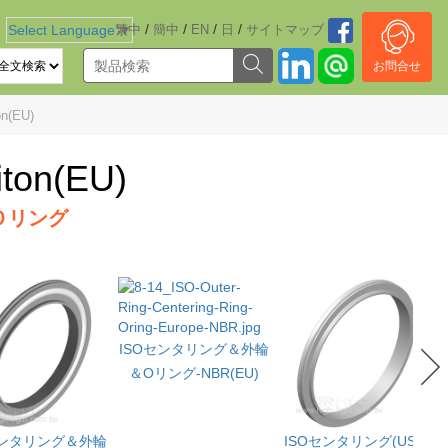
/
/
/
/
Select Language
繁中
▼
簡中
EN
日
サイトマッブ
お問合せ
(EU)
n(EU)
Ｏリング
ISOセンタリング＆外輪
＆Oリング-NBR(EU)
センタリング＆外輪
ISOセンタリング(USA)