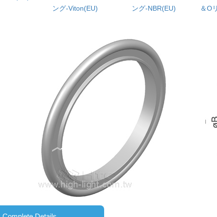
ング-Viton(EU)
ング-NBR(EU)
＆Oリ
Complete Details