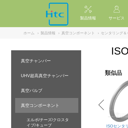
NULL
//
製品情報
サービス
ホーム
›
製品情報
›
真空コンポーネント
›
センタリング＆
IS
真空チャンバー
類似品
UHV超高真空チャンバー
真空バルブ
真空コンポーネント
エルボ/チーズ/クロスタ
イプ/キューブ
ISOセンタリ