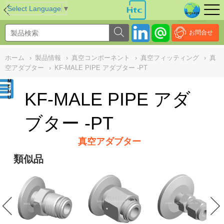
NULL
//
Select Language
▼
お問合せ
ホーム
›
製品情報
›
真空コンポーネント
›
真空フィッティング
›
真
空アダブター
›
KF-MALE PIPE アダブター -PT
KF-MALE PIPE アダ
ブター -PT
真空アダブター
類似品