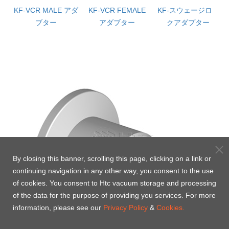
ダ
KF-VCR MALE アダ
KF-VCR FEMALE
KF-スウェージロッ
ブター
アダブター
クアダプター
By closing this banner, scrolling this page, clicking on a link or
continuing navigation in any other way, you consent to the use
of cookies. You consent to Htc vacuum storage and processing
of the data for the purpose of providing you services. For more
information, please see our
Privacy Policy
&
Cookies.