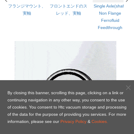
ged
フランジマウント、
フロントエンドのス
Single Axle(shaft)
実軸
レッド、実軸
Non Flange
th
Ferrofluid
Feedthrough
By closing this banner, scrolling this page, clicking on a link or
continuing navigation in any other way, you consent to the use
of cookies. You consent to Htc vacuum storage and processing
of the data for the purpose of providing you services. For more
information, please see our
Privacy Policy
&
Cookies.