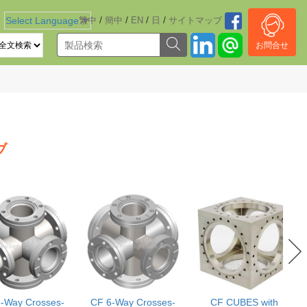
/
/
/
/
Select Language
繁中
▼
簡中
EN
日
サイトマッブ
お問合せ
ブ
-Way Crosses-
CF 6-Way Crosses-
CF CUBES with