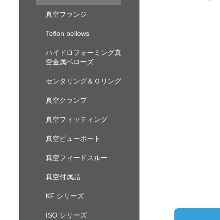
真空フランジ
Teflon bellows
ハイドロフォーミング真
空金属ベローズ
センタリング＆Ｏリング
真空クランプ
真空フィッティング
真空ビューポート
真空フィードスルー
真空付属品
KF シリーズ
ISO シリーズ