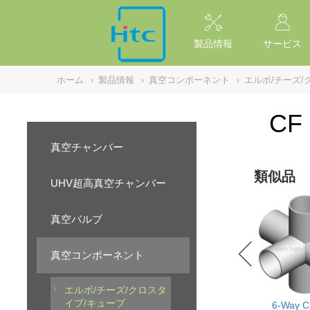
NULL
//
製品情報
サービス
ホーム
›
製品情報
›
真空コンポーネント
›
エルボ/チーズ/
CF 
真空チャンバー
類似品
UHV超高真空チャンバー
真空バルブ
真空コンポーネント
エルボ/チーズ/クロスタ
イプ/キューブ
6-Way C