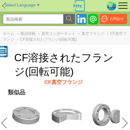
NULL
//
Select Language
▼
お問合せ
ホーム
›
製品情報
›
真空コンポーネント
›
真空フランジ
›
CF真空フ
ランジ
›
CF溶接されたフランジ(回転可能)
CF溶接されたフラン
ジ(回転可能)
CF真空フランジ
類似品