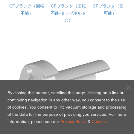
CFブランク（回転
CFブランク（回転
CFブランク（回転
不能）
不能-タップボルト
可能）
穴）
By closing this banner, scrolling this page, clicking on a link or
continuing navigation in any other way, you consent to the use
of cookies. You consent to Htc vacuum storage and processing
of the data for the purpose of providing you services. For more
information, please see our
Privacy Policy
&
Cookies.