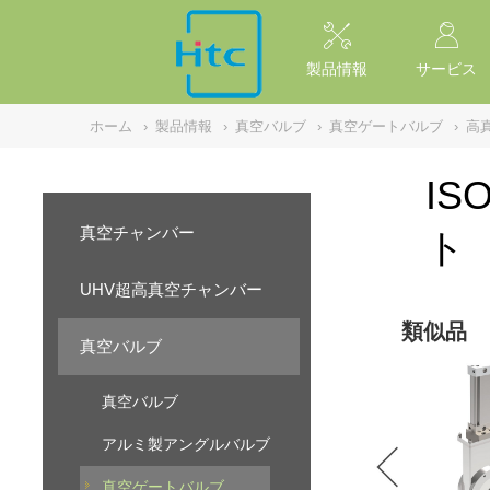
NULL
//
製品情報
サービス
ホーム
›
製品情報
›
真空バルブ
›
真空ゲートバルブ
›
高
I
真空チャンバー
ト
UHV超高真空チャンバー
類似品
真空バルブ
真空バルブ
アルミ製アングルバルブ
真空ゲートバルブ