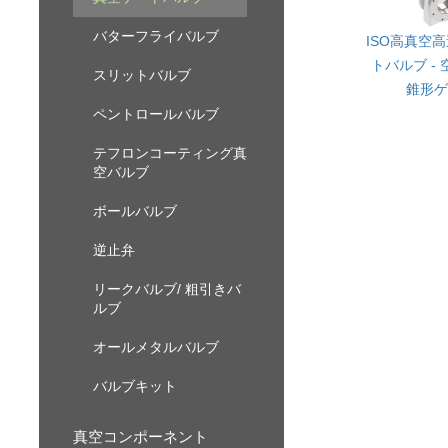
バターフライバルブ
ISO高真空
トバルブ -
スリットバルブ
錐形ゲ
ペントロールバルブ
テフロンコーティング真
空バルブ
ボールバルブ
逆止弁
リークバルブ/ 粗引きバ
ルブ
オールメタルバルブ
バルブキット
真空コンポーネント