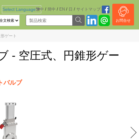
/
/
/
/
Select Language
繁中
▼
簡中
EN
日
サイトマッブ
お問合せ
錐形ゲート
ブ - 空圧式、円錐形ゲー
トバルブ