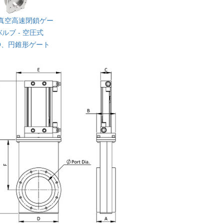
高真空高速閉鎖ゲー
ルブ - 空圧式
TO、円錐形ゲート