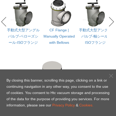
手動式大型アングル
CF Flange |
手動式大型アングル
バルブ-ベローズシ
Manually Operated
バルブ-軸シール-
t
ール-ISOフランジ
with Bellows
ISOフランジ
By closing this banner, scrolling this page, clicking on a link or
continuing navigation in any other way, you consent to the use
of cookies. You consent to Htc vacuum storage and processing
of the data for the purpose of providing you services. For more
information, please see our
Privacy Policy
&
Cookies.