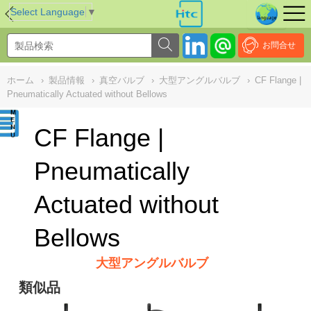
NULL
//
Select Language
▼
お問合せ
ホーム
›
製品情報
›
真空バルブ
›
大型アングルバルブ
›
CF Flange |
Pneumatically Actuated without Bellows
CF Flange |
Pneumatically
Actuated without
Bellows
大型アングルバルブ
類似品