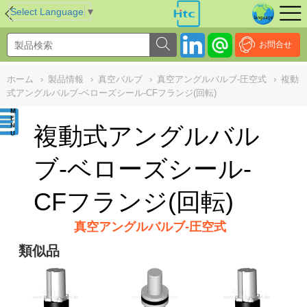
NULL
//
Select Language
▼
お問合せ
ホーム
›
製品情報
›
真空バルブ
›
真空アングルバルブ-圧空式
›
複動
式アングルバルブ-ベローズシール-CFフランジ(回転)
複動式アングルバル
ブ-ベローズシール-
CFフランジ(回転)
真空アングルバルブ-圧空式
類似品