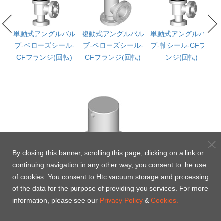
ル
単動式アングルバル
複動式アングルバル
単動式アングルバル
フ
ブ-ベローズシール-
ブ-ベローズシール-
ブ-軸シール-CFフラ
パ
CFフランジ(回転)
CFフランジ(回転)
ンジ(回転)
By closing this banner, scrolling this page, clicking on a link or
continuing navigation in any other way, you consent to the use
of cookies. You consent to Htc vacuum storage and processing
of the data for the purpose of providing you services. For more
information, please see our
Privacy Policy
&
Cookies.