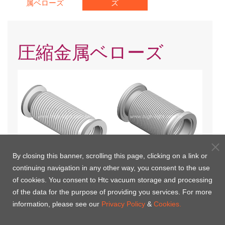
属ベローズ
ズ
圧縮金属ベローズ
By closing this banner, scrolling this page, clicking on a link or
continuing navigation in any other way, you consent to the use
KF圧縮可能なベローズ接続
ISO圧縮可能なベローズ接続
of cookies. You consent to Htc vacuum storage and processing
of the data for the purpose of providing you services. For more
information, please see our
Privacy Policy
&
Cookies.