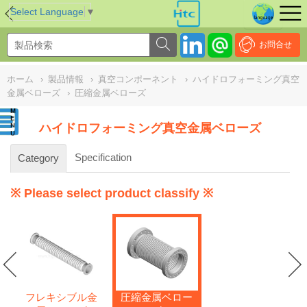
NULL
//
Select Language
▼
お問合せ
ホーム
›
製品情報
›
真空コンポーネント
›
ハイドロフォーミング真空
金属ベローズ
›
圧縮金属ベローズ
ハイドロフォーミング真空金属ベローズ
Specification
Category
※ Please select product classify ※
フレキシブル金
圧縮金属ベロー