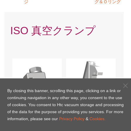
ジ
グ＆Ｏリング
ISO 真空クランプ
By closing this banner, scrolling this page, clicking on a link or
continuing navigation in any other way, you consent to the use
of cookies. You consent to Htc vacuum storage and processing
of the data for the purpose of providing you services. For more
ISOシングルウォールクラ
ISOダブルクロークランプ
information, please see our
Privacy Policy
&
Cookies.
ンプ