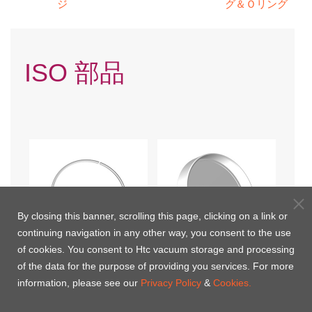
ジ
グ＆Ｏリング
ISO 部品
By closing this banner, scrolling this page, clicking on a link or
continuing navigation in any other way, you consent to the use
of cookies. You consent to Htc vacuum storage and processing
of the data for the purpose of providing you services. For more
ISOスプリットリテーナリ
ISOキャップ
information, please see our
Privacy Policy
&
Cookies.
ング