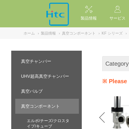
NULL
//
製品情報
サービス
ホーム
›
製品情報
›
真空コンポーネント
›
KF シリーズ
›
真空チャンバー
Category
UHV超高真空チャンバー
※ Please 
真空バルブ
真空コンポーネント
エルボ/チーズ/クロスタ
イプ/キューブ