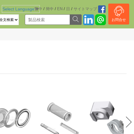
/
/
/
/
Select Language
繁中
▼
簡中
EN
日
サイトマッブ
お問合せ