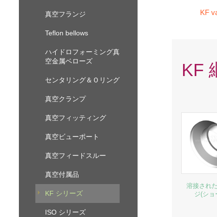
KF v
真空フランジ
Teflon bellows
ハイドロフォーミング真
空金属ベローズ
KF
センタリング＆Ｏリング
真空クランプ
真空フィッティング
真空ビューポート
真空フィードスルー
真空付属品
溶接され
KF シリーズ
ジ(ショ
ISO シリーズ