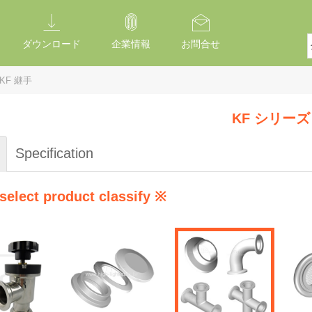
ダウンロード
企業情報
お問合せ
KF 継手
KF シリーズ
Specification
select product classify ※