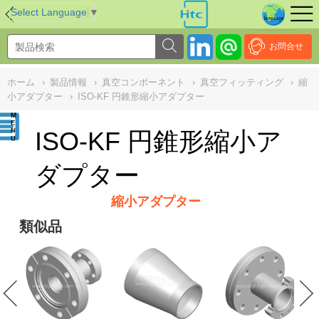
NULL
//
Select Language
▼
お問合せ
ホーム
›
製品情報
›
真空コンポーネント
›
真空フィッティング
›
縮
小アダプター
›
ISO-KF 円錐形縮小アダプター
ISO-KF 円錐形縮小ア
ダプター
縮小アダプター
類似品