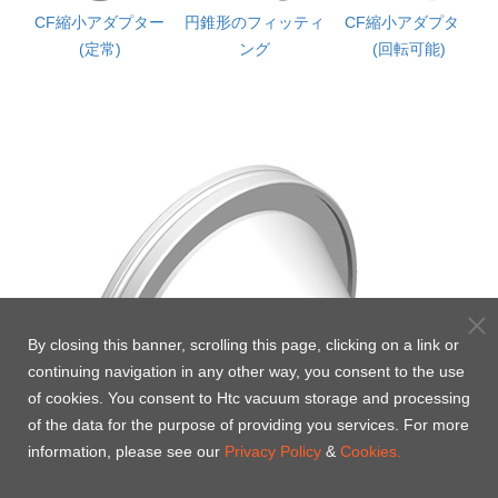
縮小
CF縮小アダプター
円錐形のフィッティ
CF縮小アダプター
(定常)
ング
(回転可能)
By closing this banner, scrolling this page, clicking on a link or
continuing navigation in any other way, you consent to the use
of cookies. You consent to Htc vacuum storage and processing
of the data for the purpose of providing you services. For more
information, please see our
Privacy Policy
&
Cookies.