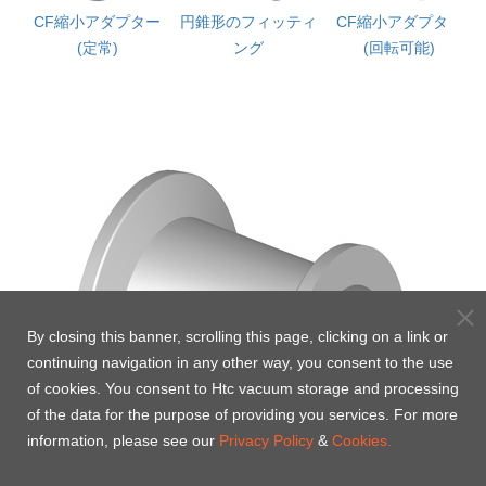
縮小
CF縮小アダプター
円錐形のフィッティ
CF縮小アダプター
(定常)
ング
(回転可能)
By closing this banner, scrolling this page, clicking on a link or
continuing navigation in any other way, you consent to the use
of cookies. You consent to Htc vacuum storage and processing
of the data for the purpose of providing you services. For more
information, please see our
Privacy Policy
&
Cookies.