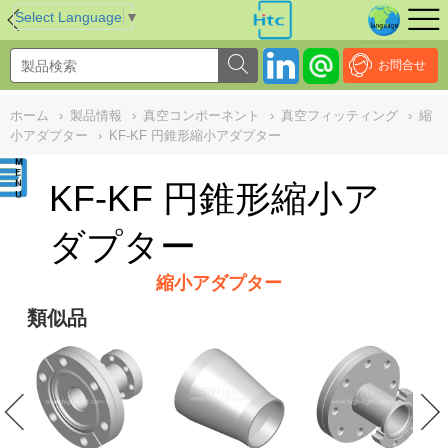
NULL
//
Select Language
▼
お問合せ
ホーム
›
製品情報
›
真空コンポーネント
›
真空フィッティング
›
縮
小アダプター
›
KF-KF 円錐形縮小アダプター
KF-KF 円錐形縮小ア
ダプター
縮小アダプター
類似品